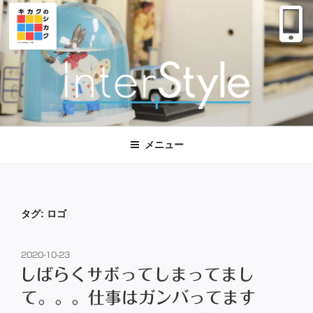
コ
ン
テ
ン
ツ
へ
ス
株式会社インタースタイル
大阪 西区｜マーケティング デザイン
キ
ッ
メニュー
プ
タグ:
ロゴ
投
2020-10-23
稿
しばらくサボってしまってまし
日:
て。。。仕事はガンバってます