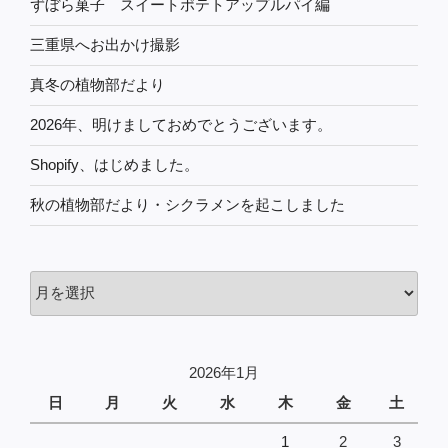
ずぼら菓子 スイートポテトアップルパイ編
三重県へお出かけ撮影
真冬の植物部だより
2026年、明けましておめでとうございます。
Shopify、はじめました。
秋の植物部だより・シクラメンを起こしました
過
去
の
投
2026年1月
稿
日
月
火
水
木
金
土
1
2
3