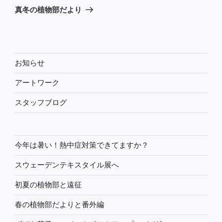
ゲ
の
真冬の植物部だより
投
ー
稿
シ
ョ
ン
お知らせ
アートワーク
スタッフブログ
今年は暑い！熱中症対策できてますか？
スウェーデンテキスタイル展へ
初夏の植物部と遠征
春の植物部だよりと番外編