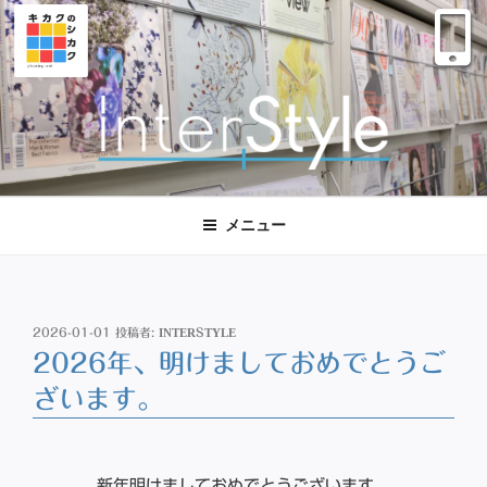
コ
ン
テ
ン
ツ
へ
ス
株式会社インタースタイル
大阪 西区｜マーケティング デザイン
キ
ッ
メニュー
プ
投
2026-01-01
投稿者:
INTERSTYLE
稿
2026年、明けましておめでとうご
日:
ざいます。
新年明けましておめでとうございます。