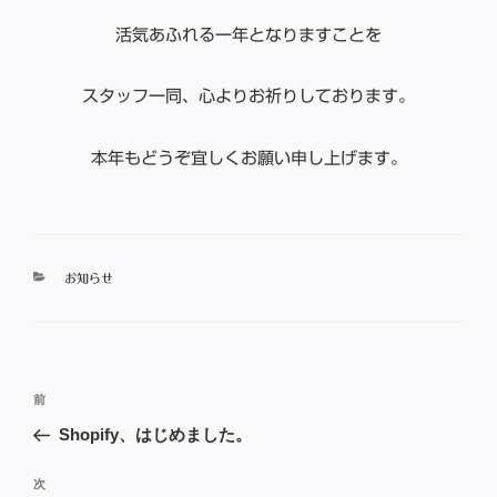
活気あふれる一年となりますことを
スタッフ一同、心よりお祈りしております。
本年もどうぞ宜しくお願い申し上げます。
カ
お知らせ
テ
ゴ
リ
ー
投
前
前
稿
の
Shopify、はじめました。
ナ
投
ビ
稿
次
次