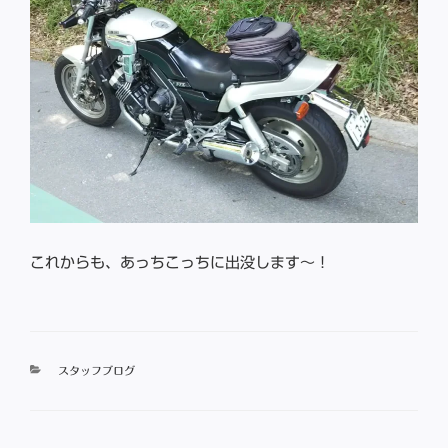
これからも、あっちこっちに出没します〜！
カ
スタッフブログ
テ
ゴ
リ
ー