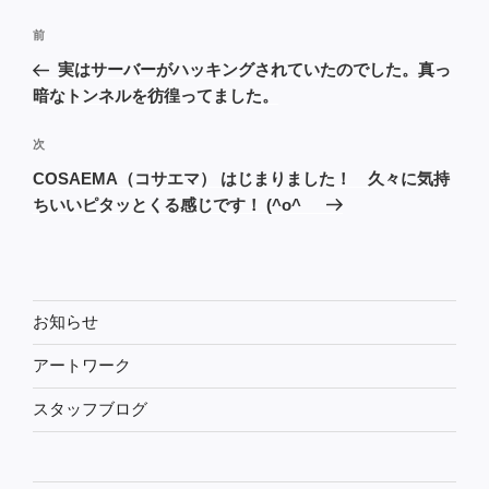
投
前
前
稿
の
実はサーバーがハッキングされていたのでした。真っ
ナ
投
暗なトンネルを彷徨ってました。
ビ
稿
ゲ
次
次
の
ー
COSAEMA（コサエマ） はじまりました！ 久々に気持
投
ちいいピタッとくる感じです！ (^o^ゞ
シ
稿
ョ
ン
お知らせ
アートワーク
スタッフブログ