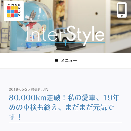
コ
ン
テ
ン
ツ
へ
ス
株式会社インタースタイル
大阪 西区｜マーケティング デザイン
キ
ッ
メニュー
プ
投
2019-05-25
投稿者:
JIN
稿
80,000km走破！私の愛車、19年
日:
めの車検も終え、まだまだ元気で
す！