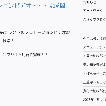
お知らせ
ションビデオ・・・完成間
アートワーク
スタッフブロ
品ブランドのプロモーションビデオ製
今年は暑い！
」段階！
スウェーデン
、わずか１ヶ月弱で完遂！！！
初夏の植物部
春の植物部だ
ずぼら菓子 
三重県へお出
真冬の植物部
2026年、明