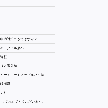
グ
熱中症対策できてますか？
テキスタイル展へ
と遠征
よりと番外編
スイートポテトアップルパイ編
かけ撮影
だより
けましておめでとうございます。