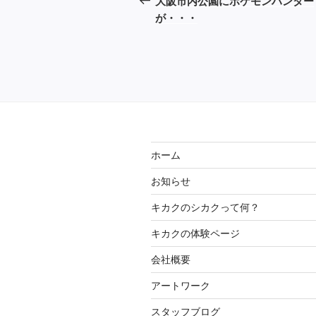
大阪市内公園にポケモンハンター
投
が・・・
ナ
稿
ビ
ゲ
ー
シ
ョ
ホーム
ン
お知らせ
キカクのシカクって何？
キカクの体験ページ
会社概要
アートワーク
スタッフブログ