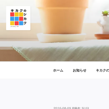
コ
ン
テ
ン
ツ
へ
ス
キ
ッ
株式会社イン
大阪 西区｜マーケティング デ
プ
ホーム
お知らせ
キカク
投
2016-08-09
投稿者:
SUGI