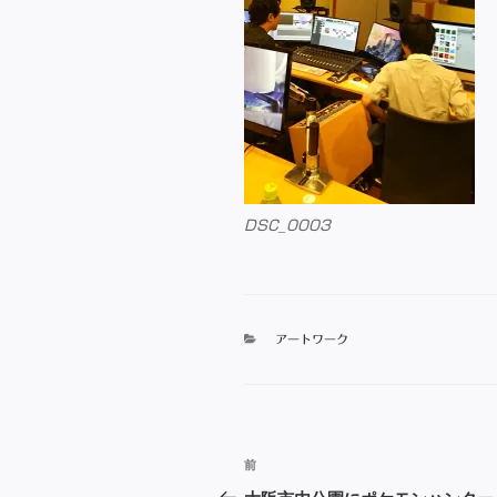
DSC_0003
カ
アートワーク
テ
ゴ
リ
ー
投
前
前
稿
の