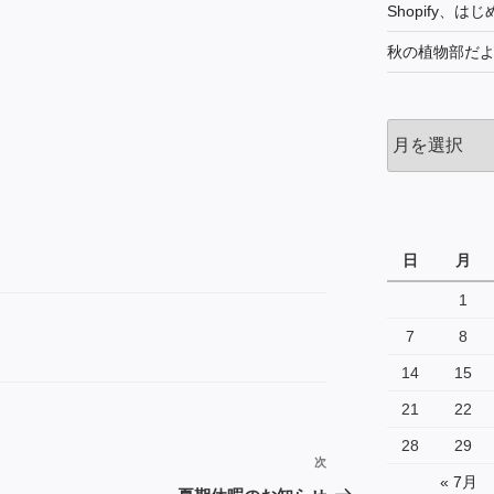
Shopify、は
秋の植物部だ
過
去
の
投
稿
日
月
1
7
8
14
15
21
22
28
29
次
次
« 7月
の