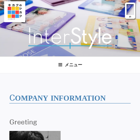
コ
ン
テ
ン
ツ
へ
ス
株式会社インタースタイル
大阪 西区｜マーケティング デザイン
キ
ッ
メニュー
プ
COMPANY INFORMATION
Greeting